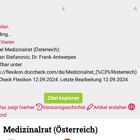
A
A
ilen
ing...
itieren
kel Medizinalrat (Österreich):
jan Stefanovic, Dr. Frank Antwerpes
fbar unter:
s://flexikon.doccheck.com/de/Medizinalrat_(%C3%96sterreich)
heck Flexikon 12.09.2024. Letzte Bearbeitung 12.09.2024
Zitat kopieren
as zeigt hierher
Versionsgeschichte
Artikel erstellen
ord
Medizinalrat (Österreich)