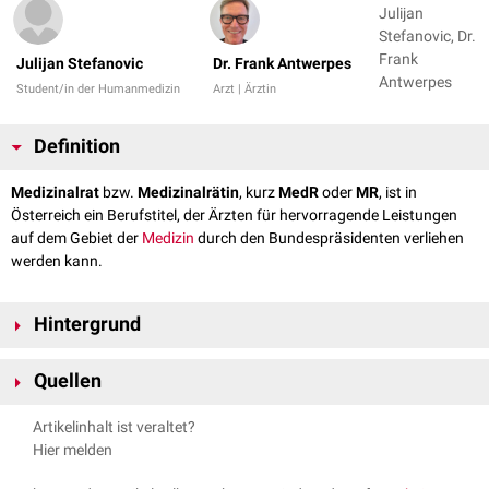
Julijan
Stefanovic, Dr.
Frank
Julijan Stefanovic
Dr. Frank Antwerpes
Antwerpes
Student/in der Humanmedizin
Arzt | Ärztin
Definition
Medizinalrat
bzw.
Medizinalrätin
, kurz
MedR
oder
MR
, ist in
Österreich ein Berufstitel, der Ärzten für hervorragende Leistungen
auf dem Gebiet der
Medizin
durch den Bundespräsidenten verliehen
werden kann.
Hintergrund
Die Verleihung erfolgt in der Regel erst ab dem 50. Lebensjahr auf
Quellen
Ansuchen zur Verleihung des Berufstitels an das
Bundesministerium für
Soziales, Gesundheit, Pflege und Konsumentenschutz
.
Berufstitel, oesterreich.gv.at
, abgerufen am 12.09.2024
Artikelinhalt ist veraltet?
Auszug aus den Richtlinien für das Verfahren zur Verleihung von
Hier melden
Berufstiteln, Bundeskanzleramt 2002
, abgerufen am 12.09.2024