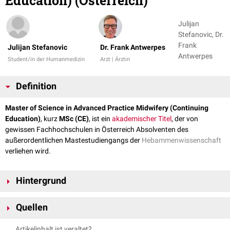
Education) (Österreich)
Julijan
Stefanovic, Dr.
Frank
Julijan Stefanovic
Dr. Frank Antwerpes
Antwerpes
Student/in der Humanmedizin
Arzt | Ärztin
Definition
Master of Science in Advanced Practice Midwifery (Continuing
Education)
, kurz
MSc (CE)
, ist ein
akademischer Titel
, der von
gewissen Fachhochschulen in Österreich Absolventen des
außerordentlichen Mastestudiengangs der
Hebammenwissenschaft
verliehen wird.
Hintergrund
Voraussetzung zu Aufnahme des Masterstudiums ist ein erfolgreicher
Quellen
Bachelor-Abschluss in Hebammenwesen oder ein Diplom einer
dreijährigen Hebammenakademie in Österreich oder ein äquivalenter
fh gesundheit. health university of applied sciences:
Advanced
Artikelinhalt ist veraltet?
ausländischer Bildungsabschluss.