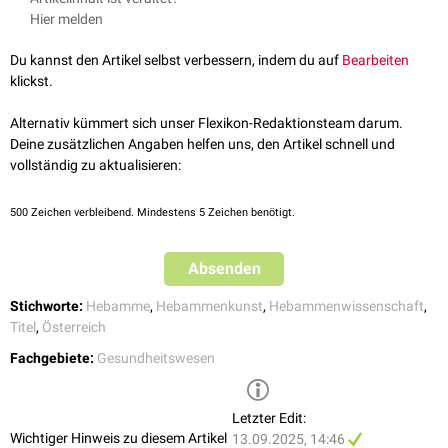
Practice Midwifery Masterstudium
, abgerufen am 12.09.2025
Hier melden
Das außerordentliche Masterstudium dauert 5 Semester und umfasst
insgesamt 120
ECTS-Punkte
.
Du kannst den Artikel selbst verbessern, indem du auf
Bearbeiten
klickst.
Alternativ kümmert sich unser Flexikon-Redaktionsteam darum.
Deine zusätzlichen Angaben helfen uns, den Artikel schnell und
vollständig zu aktualisieren:
500
Zeichen verbleibend. Mindestens 5 Zeichen benötigt.
Absenden
Stichworte:
Hebamme
,
Hebammenkunst
,
Hebammenwissenschaft
,
Titel
,
Österreich
Fachgebiete:
Gesundheitswesen
Letzter Edit:
Wichtiger Hinweis zu diesem Artikel
13.09.2025, 14:46