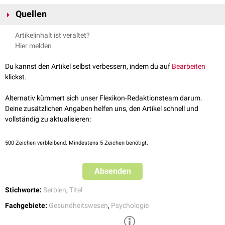
Vor der Umsetzung des
Bologna-Prozesses
galt der Magistar als
Quellen
verpflichtender Zwischenschritt auf dem akademischen Weg zum
doktor
psiholoških nauka
. Mit Einführung des
Drei-Stufen-Modells
ist der
↑
Univerzitet u Beogradu - Filozofski fakultet:
Master akademske
Artikelinhalt ist veraltet?
Magistar entfallen, nach dem Masterstudium der Psychologie (serb.
studije psihologije (2021)
, abgerufen am 07.07.2025
[
1
]
Hier melden
Master akademske studije psihologije
) kann direkt mit dem
↑
Univerzitet u Beogradu - Filozofski fakultet:
Doktorske akademske
[
2
]
Doktoratsstudium (serb. Doktorske akademske studije psihologije
)
studije psihologije (2021)
, abgerufen am 07.07.2025
Du kannst den Artikel selbst verbessern, indem du auf
Bearbeiten
begonnen werden. Man darf den Magistar also nicht mit dem neuen
↑
MASINAC.org - MAGISTAR NIJE MASTER (2006)
, abgerufen am
[
3
]
klickst.
Master verwechseln.
30.11.2024
Alternativ kümmert sich unser Flexikon-Redaktionsteam darum.
Deine zusätzlichen Angaben helfen uns, den Artikel schnell und
vollständig zu aktualisieren:
500
Zeichen verbleibend. Mindestens 5 Zeichen benötigt.
Absenden
Stichworte:
Serbien
,
Titel
Fachgebiete:
Gesundheitswesen
,
Psychologie