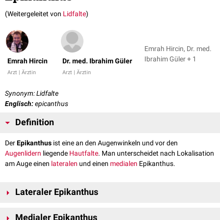
(Weitergeleitet von
Lidfalte
)
Emrah Hircin, Dr. med.
Ibrahim Güler + 1
Emrah Hircin
Dr. med. Ibrahim Güler
Arzt | Ärztin
Arzt | Ärztin
Synonym: Lidfalte
Englisch:
epicanthus
Definition
Der
Epikanthus
ist eine an den Augenwinkeln und vor den
Augenlidern
liegende
Hautfalte
. Man unterscheidet nach Lokalisation
am Auge einen
lateralen
und einen
medialen
Epikanthus.
Lateraler Epikanthus
Der
laterale
Epikanthus ist eine seltene,
pathologisch
unbedeutsame
Medialer Epikanthus
Fehlbildung an der lateralen Lidspalte.