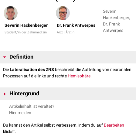
Severin
Hackenberger,
Dr. Frank
Severin Hackenberger
Dr. Frank Antwerpes
Antwerpes
Student/in der Zahnmedizin
Arzt | Ärztin
Definition
Die
Lateralisation des ZNS
beschreibt die Aufteilung von neuronalen
Prozessen auf die linke und rechte
Hemisphäre
.
Hintergrund
Nicht alle Prozesse werden von beiden Seiten identisch ausgeführt,
Artikelinhalt ist veraltet?
sondern es gibt eine funktionelle Ungleichheit. Jede Hemisphäre erfährt
Hier melden
(auch durch strukturelle Unterschiede) eine gewisse Spezialisierung.
Du kannst den Artikel selbst verbessern, indem du auf
Bearbeiten
klickst.