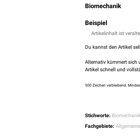
Biomechanik
Das Kondylengelenk erm
Beispiel
aber zusätzlich noch die
Das wichtigste Kondylen
Artikelinhalt ist veralt
Du kannst den Artikel se
Alternativ kümmert sich
Artikel schnell und vollst
500
Zeichen verbleibend. Mindes
Stichworte:
Biomechani
Fachgebiete:
Allgemein