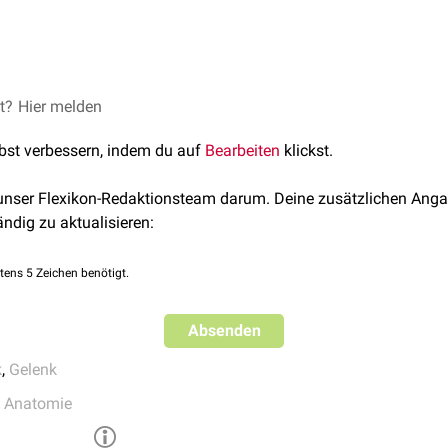
öglicht wie das
Scharniergelenk
eine ausladende
Flexions
- und
 (eingeschränkte)
Innen
- und
Außenrotation
.
gelenk des menschlichen Körpers ist das
et?
Hier melden
Kniegelenk
.
lbst verbessern, indem du auf
Bearbeiten
klickst.
 unser Flexikon-Redaktionsteam darum. Deine zusätzlichen Anga
ändig zu aktualisieren:
tens 5 Zeichen benötigt.
Absenden
k
,
Gelenk
e Anatomie