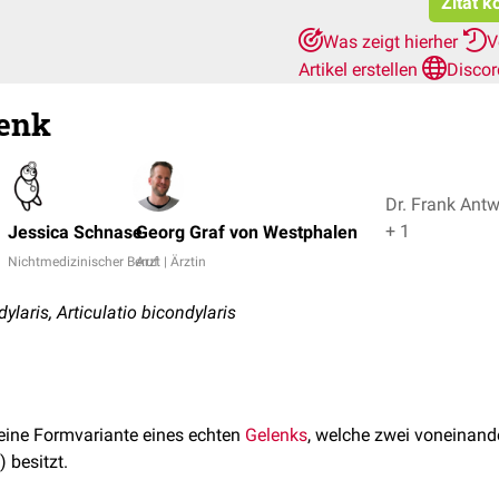
Zitat k
Was zeigt hierher
V
Artikel erstellen
Discor
enk
Dr. Frank Ant
+ 1
Jessica Schnase
Georg Graf von Westphalen
Nichtmedizinischer Beruf
Arzt | Ärztin
ylaris, Articulatio bicondylaris
 eine Formvariante eines echten
Gelenks
, welche zwei voneinand
) besitzt.