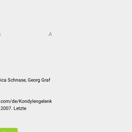
A
A
sica Schnase, Georg Graf
ck.com/de/Kondylengelenk
2007. Letzte