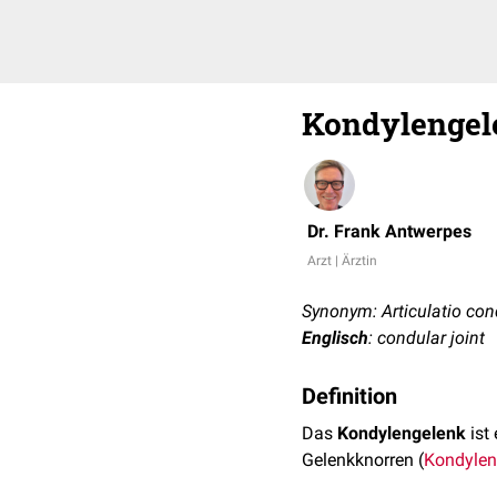
Kondylengel
Dr. Frank Antwerpes
Arzt | Ärztin
Synonym: Articulatio cond
Englisch
: condular joint
Definition
Das
Kondylengelenk
ist
Gelenkknorren (
Kondylen