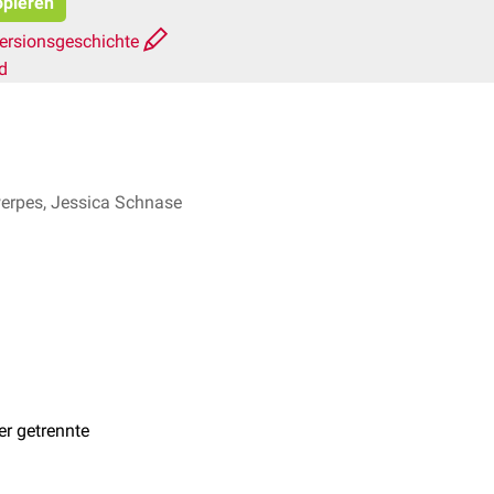
opieren
ersionsgeschichte
d
werpes, Jessica Schnase
er getrennte