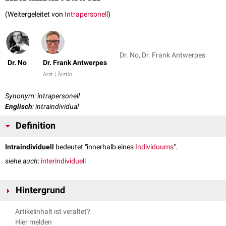
(Weitergeleitet von
Intrapersonell
)
Dr. No, Dr. Frank Antwerpes
Dr. No
Dr. Frank Antwerpes
Arzt | Ärztin
Synonym: intrapersonell
Englisch
: intraindividual
Definition
Intraindividuell
bedeutet "innerhalb eines
Individuums
".
siehe auch
:
interindividuell
Hintergrund
Ein intraindividueller Unterschied ist zum Beispiel der Unterschied
Artikelinhalt ist veraltet?
zwischen zwei Messungen zu zwei verschiedenen Zeitpunkten bei
Hier melden