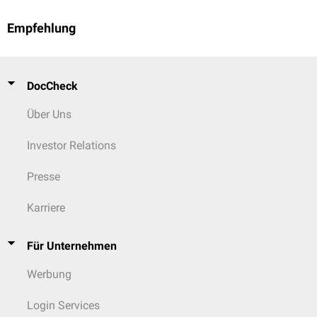
Empfehlung
DocCheck
Über Uns
Investor Relations
Presse
Karriere
Für Unternehmen
Werbung
Login Services