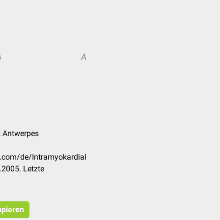
A
A
k Antwerpes
k.com/de/Intramyokardial
.2005. Letzte
opieren