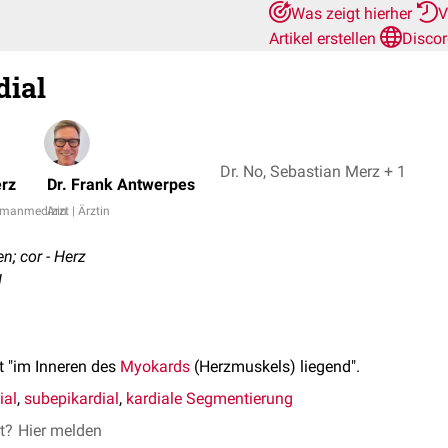
Was zeigt hierher
V
Artikel erstellen
Disco
dial
Dr. No, Sebastian Merz + 1
rz
Dr. Frank Antwerpes
Humanmedizin
Arzt | Ärztin
en; cor - Herz
l
 "im Inneren des
Myokards
(Herzmuskels) liegend".
ial
,
subepikardial
,
kardiale Segmentierung
et?
Hier melden