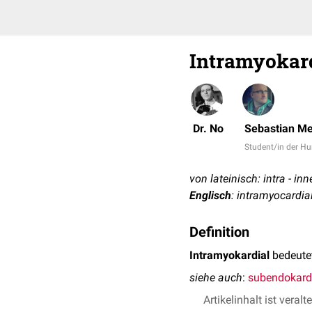
Intramyokar
Dr. No
Sebastian Me
Student/in der 
von lateinisch: intra - inn
Englisch
: intramyocardia
Definition
Intramyokardial
bedeutet
siehe auch
:
subendokard
Artikelinhalt ist veralt