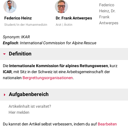
Federico
Heinz, Dr.
Frank
Federico Heinz
Dr. Frank Antwerpes
Antwerpes
Student/in der Humanmedizin
Arzt | Ärztin
Synonym: IKAR
Englisch
: International Commission for Alpine Rescue
Definition
Die
Internationale Kommission für alpines Rettungswesen
, kurz
ICAR
, mit Sitz in der Schweiz ist eine Arbeitsgemeinschaft der
nationalen
Bergrettungsorganisationen
.
Aufgabenbereich
Die IKAR gliedert sich in vier Kommissionen, die unterschiedliche
Artikelinhalt ist veraltet?
technische Aufgaben wahrnehmen:
Hier melden
Bodenrettung
Flugrettung
Du kannst den Artikel selbst verbessern, indem du auf
Bearbeiten