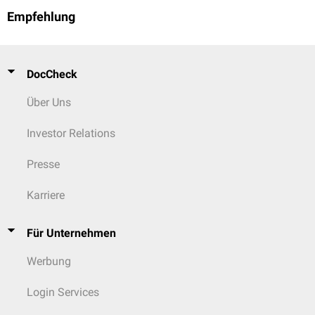
Empfehlung
DocCheck
Über Uns
Investor Relations
Presse
Karriere
Für Unternehmen
Werbung
Login Services