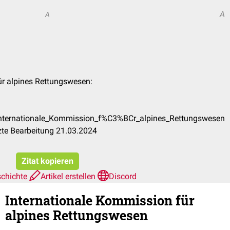
A
A
ür alpines Rettungswesen:
/Internationale_Kommission_f%C3%BCr_alpines_Rettungswesen
zte Bearbeitung 21.03.2024
Zitat kopieren
schichte
Artikel erstellen
Discord
Internationale Kommission für
alpines Rettungswesen