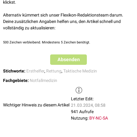
Lawinenrettung
klickst.
Alpine Notfallmedizin
Alternativ kümmert sich unser Flexikon-Redaktionsteam darum.
Deine zusätzlichen Angaben helfen uns, den Artikel schnell und
vollständig zu aktualisieren:
500
Zeichen verbleibend. Mindestens 5 Zeichen benötigt.
Absenden
Stichworte:
Ersthelfer
,
Rettung
,
Taktische Medizin
Fachgebiete:
Notfallmedizin
Letzter Edit:
Wichtiger Hinweis zu diesem Artikel
21.03.2024, 08:58
941 Aufrufe
Nutzung:
BY-NC-SA