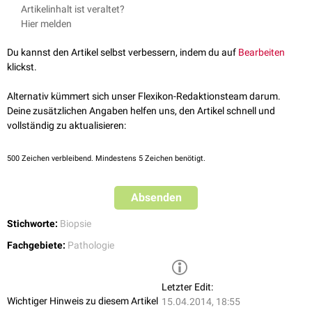
Die High-Speed-Biopsie wird mit vordefinierter Eindringtiefe (z.B. 15 oder
Artikelinhalt ist veraltet?
22 mm) mit einer Biopsiepistole unter
stereotaktischer
Führung
Hier melden
durchgeführt. Der Querschnitt der verwendeten Biopsienadeln kann
variieren.
Du kannst den Artikel selbst verbessern, indem du auf
Bearbeiten
klickst.
Alternativ kümmert sich unser Flexikon-Redaktionsteam darum.
Deine zusätzlichen Angaben helfen uns, den Artikel schnell und
vollständig zu aktualisieren:
500
Zeichen verbleibend. Mindestens 5 Zeichen benötigt.
Absenden
Stichworte:
Biopsie
Fachgebiete:
Pathologie
Letzter Edit:
Wichtiger Hinweis zu diesem Artikel
15.04.2014, 18:55