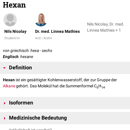
Hexan
Nils Nicolay, Dr. med.
Linnea Mathies + 1
Nils Nicolay
Dr. med. Linnea Mathies
Student/in
Arzt | Ärztin
von griechisch: hexa - sechs
Englisch
: hexane
Definition
Hexan
ist ein gesättigter Kohlenwasserstoff, der zur Gruppe der
Alkane
gehört. Das Molekül hat die Summenformel C
H
.
6
14
Isoformen
Es kommt in der Natur in sechs verschiedenen Isoformen vor:
Medizinische Bedeutung
n-Hexan
: CH
-CH
-CH
-CH
-CH
-CH
3
2
2
2
2
3
Isohexane
: Es existieren fünf verschiedene Formen
Hexan dient gelegentlich als
organisches
Lösungsmittel; es gilt als