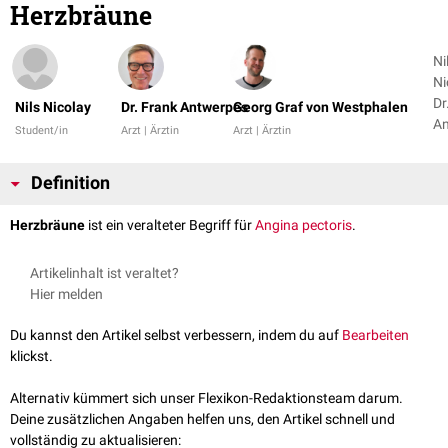
Herzbräune
Ni
Ni
Dr
Nils Nicolay
Dr. Frank Antwerpes
Georg Graf von Westphalen
An
Student/in
Arzt | Ärztin
Arzt | Ärztin
+ 
Definition
Herzbräune
ist ein veralteter Begriff für
Angina pectoris
.
Artikelinhalt ist veraltet?
Hier melden
Du kannst den Artikel selbst verbessern, indem du auf
Bearbeiten
klickst.
Alternativ kümmert sich unser Flexikon-Redaktionsteam darum.
Deine zusätzlichen Angaben helfen uns, den Artikel schnell und
vollständig zu aktualisieren: