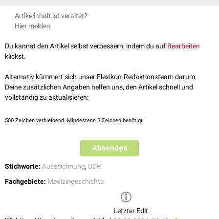
[
2
]
Medaille, eine Urkunde und 40.000 Mark Prämie.
↑
Gesetzblatt der DDR, Nr. 132/1951, §1
, abgerufen am
Artikelinhalt ist veraltet?
02.02.2024
Hier melden
2,0
2,1
↑
https://www.deutsche-gesellschaft-fuer-
ordenskunde.de/DGOWP/wp-content/uploads/2013/06/60-VL-
Du kannst den Artikel selbst verbessern, indem du auf
Bearbeiten
HWdV-1952-1989.pdf
, abgerufen am 02.02.2024
klickst.
Alternativ kümmert sich unser Flexikon-Redaktionsteam darum.
Deine zusätzlichen Angaben helfen uns, den Artikel schnell und
vollständig zu aktualisieren:
500
Zeichen verbleibend. Mindestens 5 Zeichen benötigt.
Absenden
Stichworte:
Auszeichnung
,
DDR
Fachgebiete:
Medizingeschichte
Letzter Edit: