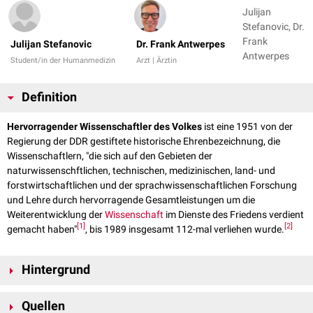
Julijan
Stefanovic, Dr.
Frank
Julijan Stefanovic
Dr. Frank Antwerpes
Antwerpes
Student/in der Humanmedizin
Arzt | Ärztin
Definition
Hervorragender Wissenschaftler des Volkes
ist eine 1951 von der
Regierung der DDR gestiftete historische Ehrenbezeichnung, die
Wissenschaftlern, "die sich auf den Gebieten der
naturwissenschftlichen, technischen, medizinischen, land- und
forstwirtschaftlichen und der sprachwissenschaftlichen Forschung
und Lehre durch hervorragende Gesamtleistungen um die
Weiterentwicklung der
Wissenschaft
im Dienste des Friedens verdient
[
1
]
[
2
]
gemacht haben"
, bis 1989 insgesamt 112-mal verliehen wurde.
Hintergrund
Die Verleihung des Auszeichnung fand - bis auf wenige Ausnahmen - am
Quellen
7. Oktober, dem "Tag der Republik", statt. Nebst Ehrentitel gab es eine