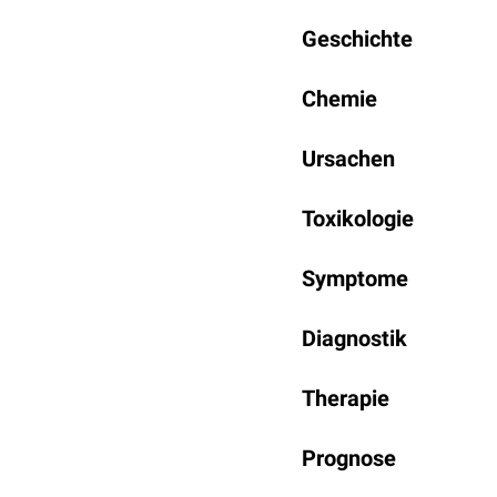
Geschichte
Chemie
Ursachen
Toxikologie
Betroffene Organsyste
Symptome
Toxizität
Diagnostik
Toxikokinetik
Therapie
Prognose