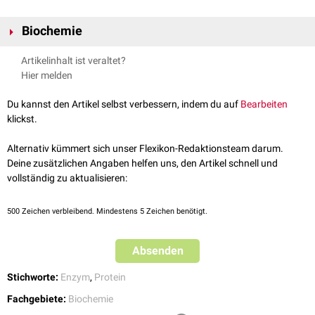
Biochemie
Mannose-1-phosphat-Guanylyltransferase wird der
EC-Klasse
II (EC
Artikelinhalt ist veraltet?
2.7.7.13) zugeordnet. Die
CAS-Nummer
lautet 37278-24-3.
Hier melden
Das Enzym katalysiert die Reaktion von
Mannose-1-phosphat
und
GTP
in
GDP-Mannose
:
Du kannst den Artikel selbst verbessern, indem du auf
Bearbeiten
klickst.
M
a
n
n
o
s
e
-
1
-
P
h
o
s
p
h
a
t
+
G
T
P
+
H
A
+
⟵
⟶
D
i
p
h
o
s
p
h
a
t
+
G
D
P
−
M
a
n
n
o
s
e
Alternativ kümmert sich unser Flexikon-Redaktionsteam darum.
Deine zusätzlichen Angaben helfen uns, den Artikel schnell und
vollständig zu aktualisieren:
500
Zeichen verbleibend. Mindestens 5 Zeichen benötigt.
Absenden
Stichworte:
Enzym
,
Protein
Fachgebiete:
Biochemie