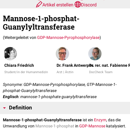
Artikel erstellen
Discord
Mannose-1-phosphat-
Guanylyltransferase
(Weitergeleitet von
GDP-Mannose-Pyrophosphorylase
)
Chiara Friedrich
Dr. Frank Antwerpes
Dr. rer. nat. Fabienne
Student/in der Humanmedizin
Arzt | Ärztin
DocCheck Team
Synonyme: GDP-Mannose-Pyrophosphorylase, GTP-Mannose-1-
phosphat-Guanylyltransferase
Englisch
: mannose-1-phosphate guanylyltransferase
Definition
Mannose-1-phosphat-Guanylyltransferase
ist ein
Enzym
, das die
Umwandlung von
Mannose-1-phosphat
in
GDP-Mannose
katalysiert.