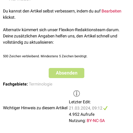
Bedeutungsunterschied gering ist. Welchem Begriff der Vorzug gegeben
wird, ist eine Frage der Verwendungsgewohnheit. Im medizinischen
Du kannst den Artikel selbst verbessern, indem du auf
Bearbeiten
Kontext taucht "funktionell" deutlich häufiger auf.
klickst.
Alternativ kümmert sich unser Flexikon-Redaktionsteam darum.
Deine zusätzlichen Angaben helfen uns, den Artikel schnell und
vollständig zu aktualisieren:
500
Zeichen verbleibend. Mindestens 5 Zeichen benötigt.
Absenden
Fachgebiete:
Terminologie
Letzter Edit:
Wichtiger Hinweis zu diesem Artikel
21.03.2024, 09:12
4.952 Aufrufe
Nutzung:
BY-NC-SA