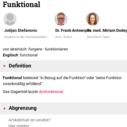
Funktional
Julijan Stefanovic
Dr. Frank Antwerpes
Dr. med. Miriam Dode
Student/in der Humanmedizin
Arzt | Ärztin
DocCheck Team
von lateinisch: fungere - funktionieren
Englisch
: functional
Definition
Funktional
bedeutet "in Bezug auf die Funktion" oder "seine Funktion
zweckmäßig erfüllend".
Das Gegenteil lautet
dysfunktional
.
Abgrenzung
Die Begriffe "funktional" und "
funktionell
" werden im allgemeinen
Artikelinhalt ist veraltet?
Sprachgebrauch meist synonym verwendet, da ihr
Hier melden