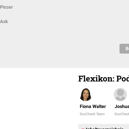
Piccer
Ask
B
Flexikon
:
Po
Fiona Walter
Joshu
DocCheck Team
DocChec