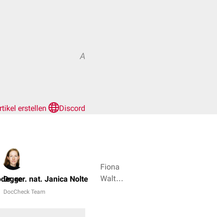
A
rtikel erstellen
Discord
Fiona
Walter,
odegge
Dr. rer. nat. Janica Nolte
Joshua
DocCheck Team
Soeder
+ 5