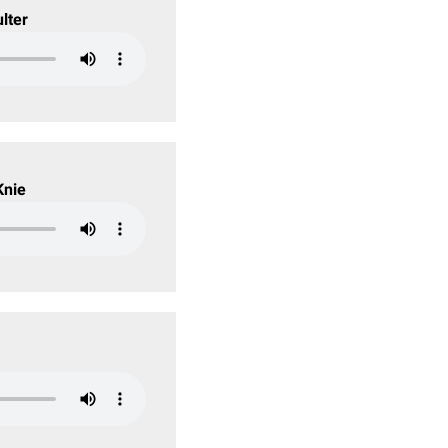
lter
Knie