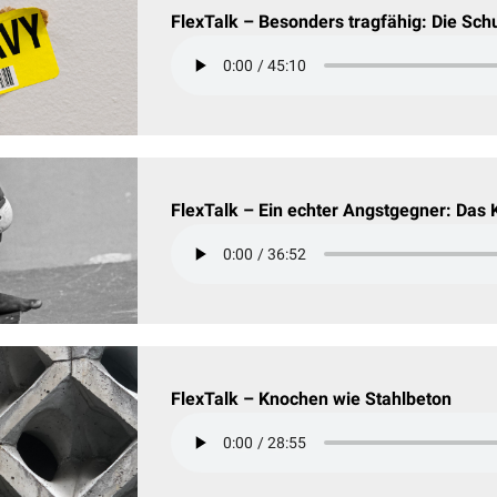
FlexTalk – Besonders tragfähig: Die Schu
FlexTalk – Ein echter Angstgegner: Das 
FlexTalk – Knochen wie Stahlbeton