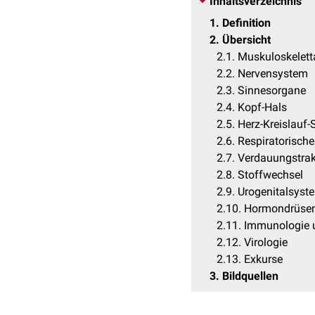
Inhaltsverzeichnis
1
Definition
2
Übersicht
2.1
Muskuloskelett
2.2
Nervensystem
2.3
Sinnesorgane
2.4
Kopf-Hals
2.5
Herz-Kreislauf
2.6
Respiratorisch
2.7
Verdauungstrak
2.8
Stoffwechsel
2.9
Urogenitalsyst
2.10
Hormondrüse
2.11
Immunologie 
2.12
Virologie
2.13
Exkurse
3
Bildquellen