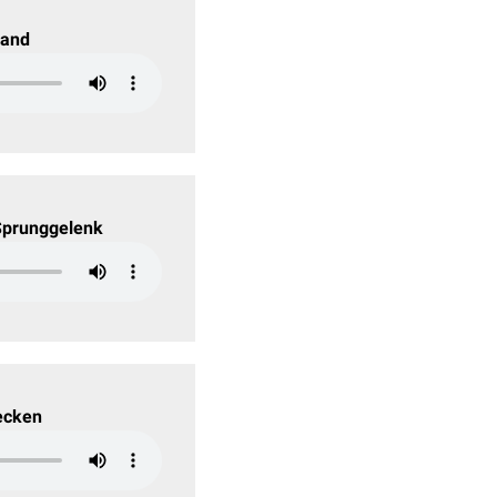
Hand
 Sprunggelenk
Becken