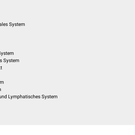
ales System
-System
es System
t
em
n
und Lymphatisches System