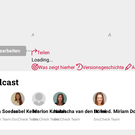
A
A
earbeiten
Teilen
Loading...
Was zeigt hierher
Versionsgeschichte
A
dcast
a Soeder
Isabel Keller
Marlon Kamlah
Natascha van den Höfel
Dr. med. Miriam D
k Team
DocCheck Team
DocCheck Team
DocCheck Team
DocCheck Team