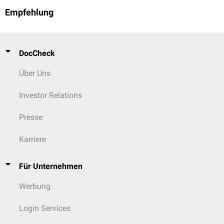
Empfehlung
DocCheck
Über Uns
Investor Relations
Presse
Karriere
Für Unternehmen
Werbung
Login Services