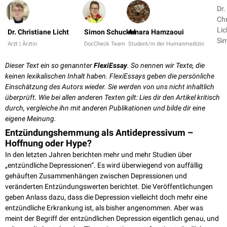
Dr.
Chr
Lic
Dr. Christiane Licht
Simon Schuckel
Amara Hamzaoui
Si
Arzt | Ärztin
DocCheck Team
Student/in der Humanmedizin
Sc
+ 1
Dieser Text ein so genannter
FlexiEssay
. So nennen wir Texte, die
keinen lexikalischen Inhalt haben. FlexiEssays geben die persönliche
Einschätzung des Autors wieder. Sie werden von uns nicht inhaltlich
überprüft. Wie bei allen anderen Texten gilt: Lies dir den Artikel kritisch
durch, vergleiche ihn mit anderen Publikationen und bilde dir eine
eigene Meinung.
Entzündungshemmung als Antidepressivum –
Hoffnung oder Hype?
In den letzten Jahren berichten mehr und mehr Studien über
„entzündliche Depressionen“. Es wird überwiegend von auffällig
gehäuften Zusammenhängen zwischen Depressionen und
veränderten Entzündungswerten berichtet. Die Veröffentlichungen
geben Anlass dazu, dass die Depression vielleicht doch mehr eine
entzündliche Erkrankung ist, als bisher angenommen. Aber was
meint der Begriff der entzündlichen Depression eigentlich genau, und