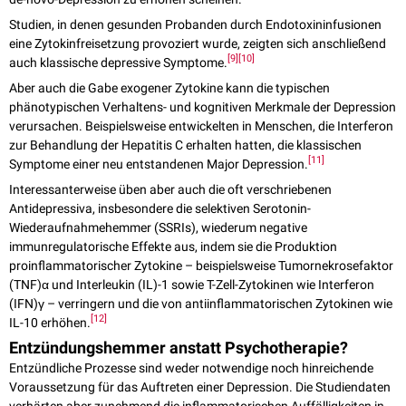
Studien, in denen gesunden Probanden durch Endotoxininfusionen
eine Zytokinfreisetzung provoziert wurde, zeigten sich anschließend
[
9
]
[
10
]
auch klassische depressive Symptome.
Aber auch die Gabe exogener Zytokine kann die typischen
phänotypischen Verhaltens- und kognitiven Merkmale der Depression
verursachen. Beispielsweise entwickelten in Menschen, die Interferon
zur Behandlung der Hepatitis C erhalten hatten, die klassischen
[
11
]
Symptome einer neu entstandenen Major Depression.
Interessanterweise üben aber auch die oft verschriebenen
Antidepressiva, insbesondere die selektiven Serotonin-
Wiederaufnahmehemmer (SSRIs), wiederum negative
immunregulatorische Effekte aus, indem sie die Produktion
proinflammatorischer Zytokine – beispielsweise Tumornekrosefaktor
(TNF)α und Interleukin (IL)-1 sowie T-Zell-Zytokinen wie Interferon
(IFN)γ – verringern und die von antiinflammatorischen Zytokinen wie
[
12
]
IL-10 erhöhen.
Entzündungshemmer anstatt Psychotherapie?
Entzündliche Prozesse sind weder notwendige noch hinreichende
Voraussetzung für das Auftreten einer Depression. Die Studiendaten