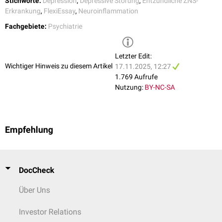
Stichworte:
Depression
,
Depressive Störung
,
Entzündliche ZNS-
Erkrankung
,
FlexiEssay
,
Neuroinflammation
Fachgebiete:
Psychiatrie
Letzter Edit:
Wichtiger Hinweis zu diesem Artikel
17.11.2025, 12:27
1.769 Aufrufe
Nutzung:
BY-NC-SA
Empfehlung
DocCheck
Über Uns
Investor Relations