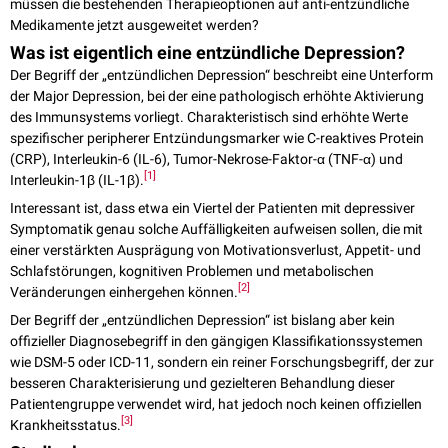
müssen die bestehenden Therapieoptionen auf anti-entzündliche
Medikamente jetzt ausgeweitet werden?
Was ist eigentlich eine entzündliche Depression?
Der Begriff der „entzündlichen Depression“ beschreibt eine Unterform
der Major Depression, bei der eine pathologisch erhöhte Aktivierung
des Immunsystems vorliegt. Charakteristisch sind erhöhte Werte
spezifischer peripherer Entzündungsmarker wie C-reaktives Protein
(CRP), Interleukin-6 (IL-6), Tumor-Nekrose-Faktor-α (TNF-α) und
[
1
]
Interleukin-1β (IL-1β).
Interessant ist, dass etwa ein Viertel der Patienten mit depressiver
Symptomatik genau solche Auffälligkeiten aufweisen sollen, die mit
einer verstärkten Ausprägung von Motivationsverlust, Appetit- und
Schlafstörungen, kognitiven Problemen und metabolischen
[
2
]
Veränderungen einhergehen können.
Der Begriff der „entzündlichen Depression“ ist bislang aber kein
offizieller Diagnosebegriff in den gängigen Klassifikationssystemen
wie DSM-5 oder ICD-11, sondern ein reiner Forschungsbegriff, der zur
besseren Charakterisierung und gezielteren Behandlung dieser
Patientengruppe verwendet wird, hat jedoch noch keinen offiziellen
[
3
]
Krankheitsstatus.