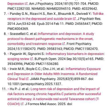
Depression
. Am J Psychiatry. 2024;181(9):701-704. PMCID:
PMC12282100. NIHMSID: NIHMS2094510. PMID: 40329642.
↑
Pandey G.N., Rizavi H.S., Ren X., Bhaumik R., Dwivedi Y.:
Toll-like
receptors in the depressed and suicide brain
. J Psychiatr Res.
2014 Jun;53:62-68. Epub 2014 Feb 11. PMID: 24565447; PMCID:
PMC4004369.
↑
Scassellati C. et al.:
Inflammation and depression: A study
protocol to dissect pathogenetic mechanisms in the onset,
comorbidity and treatment response
. Front Psychiatry.
2024;15:11582470. PMID: 39583163; PMCID: PMC11582470.
↑
Paganin W.; Signorini S.:
Inflammatory biomarkers in depression:
scoping review
. BJPsych Open. 2024 Sep 30;10(5):e165. PMID:
39343996; PMCID: PMC11536280.
↑
Irwin M.R.; Boyle C.C.; Cho J.H.; et al.:
Inflammatory Exposure
and Depression in Older Adults With Insomnia: A Randomized
Clinical Trial
. JAMA Psychiatry. 2025;82(9):859-867. doi:
10.1001/jamapsychiatry.2025.1327.
↑
Hu P.-J. et al.:
Long-term risk of depression and the impact of
risk factors among chronic hepatitis C patients after successful
antiviral therapy: A nationwide real-world Taiwanese cohort (T-
COACH)
. J Formos Med Assoc. 2025. doi: