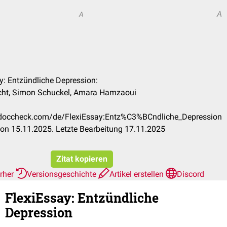
A
A
ay: Entzündliche Depression:
Licht, Simon Schuckel, Amara Hamzaoui
n.doccheck.com/de/FlexiEssay:Entz%C3%BCndliche_Depression
on 15.11.2025. Letzte Bearbeitung 17.11.2025
Zitat kopieren
erher
Versionsgeschichte
Artikel erstellen
Discord
FlexiEssay
:
Entzündliche
Depression