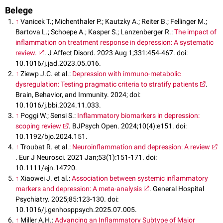
Belege
↑
Vanicek T.; Michenthaler P.; Kautzky A.; Reiter B.; Fellinger M.;
Bartova L.; Schoepe A.; Kasper S.; Lanzenberger R.:
The impact of
inflammation on treatment response in depression: A systematic
review.
. J Affect Disord. 2023 Aug 1;331:454-467. doi:
10.1016/j.jad.2023.05.016.
↑
Ziewp J.C. et al.:
Depression with immuno-metabolic
dysregulation: Testing pragmatic criteria to stratify patients
.
Brain, Behavior, and Immunity. 2024; doi:
10.1016/j.bbi.2024.11.033.
↑
Poggi W.; Sensi S.:
Inflammatory biomarkers in depression:
scoping review
. BJPsych Open. 2024;10(4):e151. doi:
10.1192/bjo.2024.151.
↑
Troubat R. et al.:
Neuroinflammation and depression: A review
. Eur J Neurosci. 2021 Jan;53(1):151-171. doi:
10.1111/ejn.14720.
↑
Xiaowei J. et al.:
Association between systemic inflammatory
markers and depression: A meta-analysis
. General Hospital
Psychiatry. 2025;85:123-130. doi:
10.1016/j.genhosppsych.2025.07.005.
↑
Miller A.H.:
Advancing an Inflammatory Subtype of Major