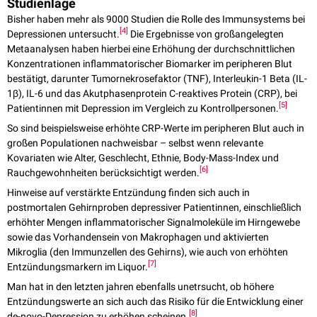
Studienlage
Bisher haben mehr als 9000 Studien die Rolle des Immunsystems bei
[
4
]
Depressionen untersucht.
Die Ergebnisse von großangelegten
Metaanalysen haben hierbei eine Erhöhung der durchschnittlichen
Konzentrationen inflammatorischer Biomarker im peripheren Blut
bestätigt, darunter Tumornekrosefaktor (TNF), Interleukin-1 Beta (IL-
1β), IL-6 und das Akutphasenprotein C-reaktives Protein (CRP), bei
[
5
]
Patientinnen mit Depression im Vergleich zu Kontrollpersonen.
So sind beispielsweise erhöhte CRP-Werte im peripheren Blut auch in
großen Populationen nachweisbar – selbst wenn relevante
Kovariaten wie Alter, Geschlecht, Ethnie, Body-Mass-Index und
[
6
]
Rauchgewohnheiten berücksichtigt werden.
Hinweise auf verstärkte Entzündung finden sich auch in
postmortalen Gehirnproben depressiver Patientinnen, einschließlich
erhöhter Mengen inflammatorischer Signalmoleküle im Hirngewebe
sowie das Vorhandensein von Makrophagen und aktivierten
Mikroglia (den Immunzellen des Gehirns), wie auch von erhöhten
[
7
]
Entzündungsmarkern im Liquor.
Man hat in den letzten jahren ebenfalls unetrsucht, ob höhere
Entzündungswerte an sich auch das Risiko für die Entwicklung einer
[
8
]
de-novo-Depression zu erhöhen scheinen.