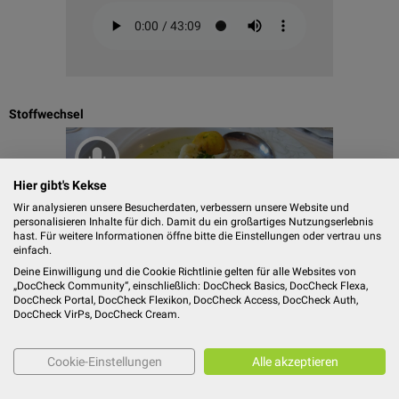
Stoffwechsel
Hier gibt's Kekse
Wir analysieren unsere Besucherdaten, verbessern unsere Website und
personalisieren Inhalte für dich. Damit du ein großartiges Nutzungserlebnis
hast. Für weitere Informationen öffne bitte die Einstellungen oder vertrau uns
einfach.
Deine Einwilligung und die Cookie Richtlinie gelten für alle Websites von
„DocCheck Community“, einschließlich: DocCheck Basics, DocCheck Flexa,
FlexTalk – Lebern und lebern lassen
DocCheck Portal, DocCheck Flexikon, DocCheck Access, DocCheck Auth,
DocCheck VirPs, DocCheck Cream.
Cookie-Einstellungen
Alle akzeptieren