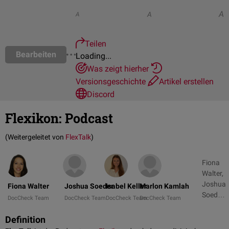
A
A
A
Teilen
Bearbeiten
Loading...
Was zeigt hierher
Versionsgeschichte
Artikel erstellen
Discord
Flexikon
:
Podcast
(Weitergeleitet von
FlexTalk
)
Fiona
Walter,
Joshua
Fiona Walter
Joshua Soeder
Isabel Keller
Marlon Kamlah
Soeder
DocCheck Team
DocCheck Team
DocCheck Team
DocCheck Team
+ 5
Definition