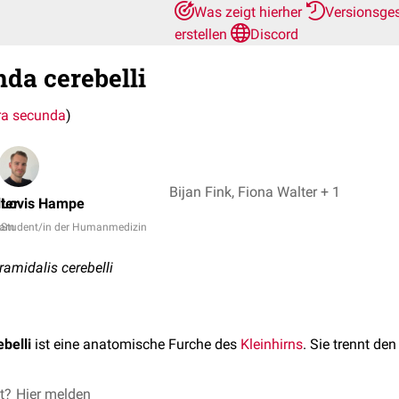
Was zeigt hierher
Versionsge
erstellen
Discord
nda cerebelli
ra secunda
)
Bijan Fink, Fiona Walter + 1
ter
Lovis Hampe
eam
Student/in der Humanmedizin
amidalis cerebelli
belli
ist eine anatomische Furche des
Kleinhirns
. Sie trennt de
et?
Hier melden