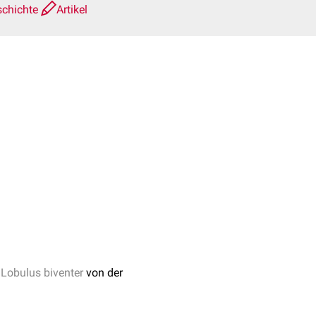
schichte
Artikel
n
Lobulus biventer
von der