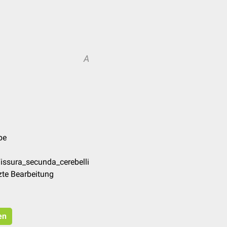
A
pe
issura_secunda_cerebelli
zte Bearbeitung
en