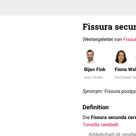
Fissura secu
(Weitergeleitet von
Fissu
Bijan Fink
Fiona Wal
Arzt | Ärztin
DocCheck T
Synonym: Fissura postpyr
Definition
Die
Fissura secunda cere
Tonsilla cerebelli
.
Artikelinhalt ist veralt