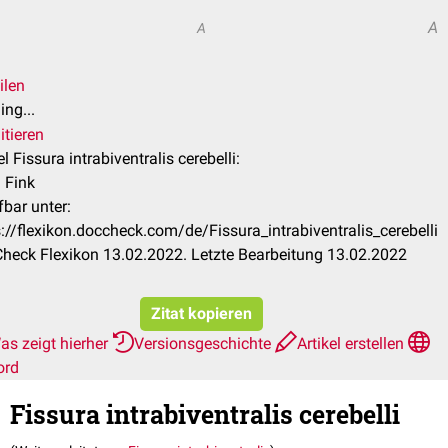
A
A
ilen
ng...
itieren
el Fissura intrabiventralis cerebelli:
 Fink
fbar unter:
s://flexikon.doccheck.com/de/Fissura_intrabiventralis_cerebelli
heck Flexikon 13.02.2022. Letzte Bearbeitung 13.02.2022
Zitat kopieren
as zeigt hierher
Versionsgeschichte
Artikel erstellen
ord
Fissura intrabiventralis cerebelli