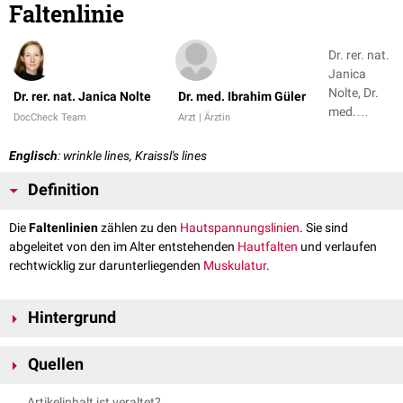
Faltenlinie
Dr. rer. nat.
Janica
Nolte, Dr.
Dr. rer. nat. Janica Nolte
Dr. med. Ibrahim Güler
med.
DocCheck Team
Arzt | Ärztin
Ibrahim
Güler
Englisch
: wrinkle lines, Kraissl's lines
Definition
Die
Faltenlinien
zählen zu den
Hautspannungslinien
. Sie sind
abgeleitet von den im Alter entstehenden
Hautfalten
und verlaufen
rechtwicklig zur darunterliegenden
Muskulatur
.
Hintergrund
Die Faltenlinien wurden 1951 von dem plastischen
Chirurgen
C. J. Kraissl
Quellen
skizziert und als chirurgische
Inzisionslinien
empfohlen.
dermnetnz.org - Skin tension lines
, abgerufen am 14.12.2021
Artikelinhalt ist veraltet?