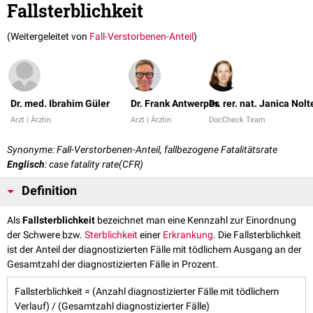
Fallsterblichkeit
(Weitergeleitet von
Fall-Verstorbenen-Anteil
)
Dr. med. Ibrahim Güler
Dr. Frank Antwerpes
Dr. rer. nat. Janica Nolt
Arzt | Ärztin
Arzt | Ärztin
DocCheck Team
Synonyme: Fall-Verstorbenen-Anteil, fallbezogene Fatalitätsrate
Englisch
: case fatality rate(CFR)
Definition
Als
Fallsterblichkeit
bezeichnet man eine Kennzahl zur Einordnung
der Schwere bzw.
Sterblichkeit
einer
Erkrankung
. Die Fallsterblichkeit
ist der Anteil der diagnostizierten Fälle mit tödlichem Ausgang an der
Gesamtzahl der diagnostizierten Fälle in Prozent.
Fallsterblichkeit = (Anzahl diagnostizierter Fälle mit tödlichem
Verlauf) / (Gesamtzahl diagnostizierter Fälle)