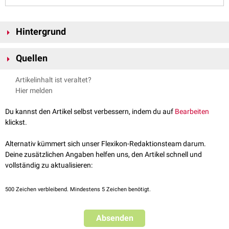
Hintergrund
Bei einem tödlichen Verlauf muss die Erkrankung ursächlich für das
Quellen
Ableben sein, und nicht andere Gründe (z.B. Unfall).
Es bestehen weitere Abwandlungen, welche beispielsweise eine
Öffentliches Gesundheitsportal Österreichs - Fallsterblichkeit
,
Artikelinhalt ist veraltet?
Verzögerungsbereinigung oder einen Ausschluss von Fällen mit
abgerufen am 09.12.2021
Hier melden
unbekanntem Ausgang ermöglichen. Verzögerungsbereinigungen sind
nötig bei einer dynamischen Verbreitung der Erkrankung (z.B. bei
Du kannst den Artikel selbst verbessern, indem du auf
Bearbeiten
Epidemien
oder
Pandemien
), da es durch den Zeitraum zwischen
klickst.
Diagnose
und dem durch die Erkrankung ausgelösten Tod zu
Verzerrungen kommen kann.
Alternativ kümmert sich unser Flexikon-Redaktionsteam darum.
Deine zusätzlichen Angaben helfen uns, den Artikel schnell und
vollständig zu aktualisieren:
500
Zeichen verbleibend. Mindestens 5 Zeichen benötigt.
Absenden