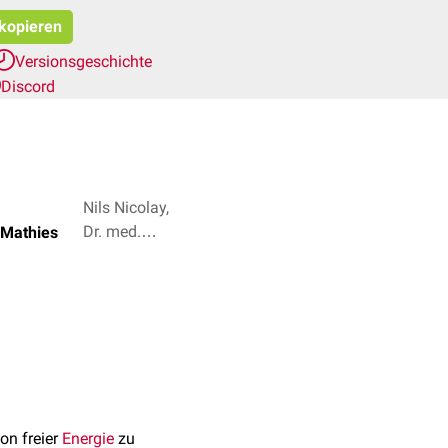
 kopieren
Versionsgeschichte
Discord
Nils Nicolay,
Dr. med.
 Mathies
Jannik
Winter + 3
on freier
Energie
zu