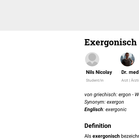
Exergonisch
Nils Nicolay
Dr. med
Student/in
Arzt | Ärzt
von griechisch: ergon - W
Synonym: exergon
Englisch
: exergonic
Definition
Als
exergonisch
bezeich