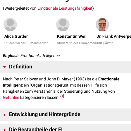
(Weitergeleitet von
Emotionale Leistungsfähigkeit
)
Alica Gürtler
Konstantin Weil
Dr. Frank Antwerp
Student/in der Humanmedizin
Student/in der Humanmedizin
Arzt | Ärztin
Englisch
: Emotional intelligence
Definition
Nach Peter Salovey und John D. Mayer (1993) ist die
Emotionale
Intelligenz
ein "Organisationsgerüst, mit dessen Hilfe sich
Fähigkeiten zum Verständnis, der Steuerung und Nutzung von
[
1
]
Gefühlen
kategorisieren lassen."
Entwicklung und Hintergründe
Zurückverfolgen lässt sich der Begriff
emotionale Intelligenz
über 40
Die Bestandteile der EI
Jahre, doch besonders geprägt wurde er von dem einflussreichen Buch