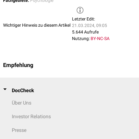
Fachgebiete:
Psychologie
Salovey-Caruso Emotional Intelligence Test) der vier Faktoren misst:
Warnehmung und Identifizierung von Emotionen
Letzter Edit:
Verwendung von Emotionen zum Unterstützen des Denkens
Wichtiger Hinweis zu diesem Artikel
21.03.2024, 09:05
Verstehen von Emotionen
5.644 Aufrufe
Umgang mit Emotionen
Nutzung:
BY-NC-SA
Der eigentliche Kern der Debatte ist, ob
emotionale Intelligenz
lediglich eine weitere Persönlichkeitseigenschaft oder ein
echter
Bestandteil von Intelligenz ist.
Empfehlung
DocCheck
Über Uns
Investor Relations
Presse