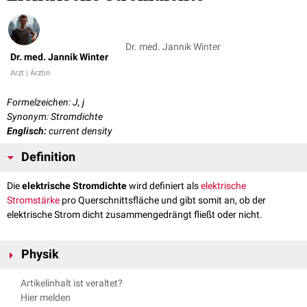
Dr. med. Jannik Winter
Dr. med. Jannik Winter
Arzt | Ärztin
Formelzeichen: J, j
Synonym: Stromdichte
Englisch:
current density
Definition
Die
elektrische Stromdichte
wird definiert als
elektrische
Stromstärke
pro Querschnittsfläche und gibt somit an, ob der
elektrische Strom dicht zusammengedrängt fließt oder nicht.
Physik
Die Formel für die elektrische Stromdichte lautet:
Artikelinhalt ist veraltet?
Hier melden
2
J = I/A
Die Einheit ist: [J] = A/
m