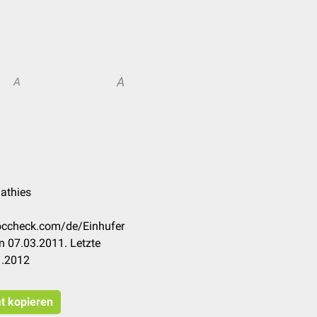
A
A
athies
doccheck.com/de/Einhufer
n 07.03.2011. Letzte
1.2012
at kopieren