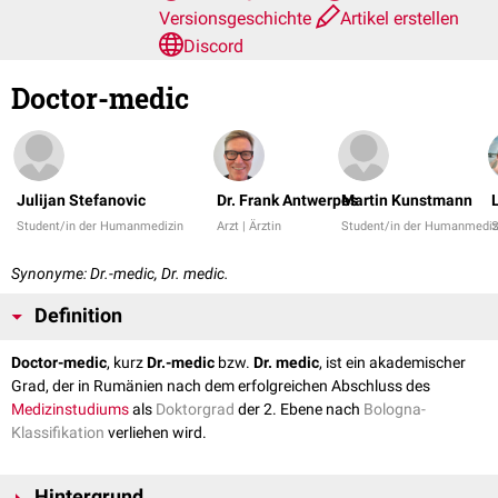
Versionsgeschichte
Artikel erstellen
Discord
Doctor-medic
Julijan Stefanovic
Dr. Frank Antwerpes
Martin Kunstmann
Student/in der Humanmedizin
Arzt | Ärztin
Student/in der Humanmediz
S
Synonyme: Dr.-medic, Dr. medic.
Definition
Doctor-medic
, kurz
Dr.-medic
bzw.
Dr. medic
, ist ein akademischer
Grad, der in Rumänien nach dem erfolgreichen Abschluss des
Medizinstudiums
als
Doktorgrad
der 2. Ebene nach
Bologna-
Klassifikation
verliehen wird.
Hintergrund