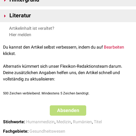
Der Titel "Dr. medic" wird nach Bestehen des rumänischen
Literatur
Staatsexamens ("Examen de Licență") sowie der Anfertigung einer
wissenschaftlichen Abschlussarbeit verliehen, die nach Evaluation durch
Information zur Führung ausländischer akademischer Grade, Titel
Artikelinhalt ist veraltet?
ein Promotionskomitee vor selbigem verteidigt werden muss. Die
und Bezeichnungen, Niedersächsisches Ministerium für
Hier melden
Promotion ist in das Medizinstudium integriert.
Wissenschaft und Kultur, Stand Januar 2022
Die Führung des rumänischen Titels in Deutschland ist gesetzlich
Information zur Führung ausländischer akademischer Grade in
Du kannst den Artikel selbst verbessern, indem du auf
Bearbeiten
geregelt. Alle 16 Bundesländer haben hierzu Vorschriften erlassen, in der
Bayern, Bayerisches Staatsministerium für Wissenschaft und Kunst,
klickst.
Regel im Rahmen der jeweiligen Landeshochschulgesetze. Der Titel darf
Stand Januar 2023
EU-konform in der o. g. Originalform ohne Herkunftsbezeichnung, d. h.
Regulation (UMFST-REG-18) for the organization and conduct of
Alternativ kümmert sich unser Flexikon-Redaktionsteam darum.
ohne Angabe der verleihenden Institution, genehmigungsfrei als "Dr.-
graduation, bachelor's/diploma and dissertation exams, UMFST,
Deine zusätzlichen Angaben helfen uns, den Artikel schnell und
medic" und nicht in der Kurzform "Dr." geführt werden.
Edition 10, Stand 25.11.2024
vollständig zu aktualisieren:
500
Zeichen verbleibend. Mindestens 5 Zeichen benötigt.
Absenden
Stichworte:
Humanmedizin
,
Medizin
,
Rumänien
,
Titel
Fachgebiete:
Gesundheitswesen