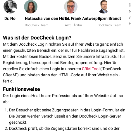
D
N
v
Dr. No
Natascha van den Höfel
Dr. Frank Antwerpes
Björn Brandt
DocCheck Team
Arzt | Ärztin
DocCheck Team
Was ist der DocCheck Login?
Mit dem DocCheck Login richten Sie auf Ihrer Website ganz einfach
einen geschützten Bereich ein, der nur für Fachkreise zugänglich ist.
Mit der kostenlosen Basis-Lizenz nutzen Sie unsere Infrastruktur für
Registrierung, Usersupport und Berufsgruppenprüfung. Hierfür
erstellen Sie einfach einen Login in unserem
CRM-Tool
("DocCheck
CReaM") und binden dann den HTML-Code auf Ihrer Website ein -
fertig.
Funktionsweise
Der Login eines Healthcare Professionals auf Ihrer Website läuft so
ab:
Der Besucher gibt seine Zugangsdaten in das Login-Formular ein.
Die Daten werden verschlüsselt an den DocCheck Login-Server
geschickt.
DocCheck prüft, ob die Zugangsdaten korrekt sind und ob der