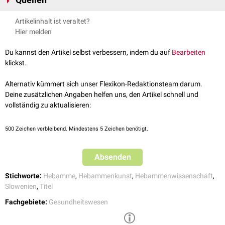
Quellen
erfolgreichen Abschluss eines Gymnasiums (mit Abitur), einer
Berufsmatura oder einer vierjährigen Mittelschule der Nachweis von
↑
UNIVERZA V LJUBLJANI. ZDRAVSTVENA FAKULTETA:
PODATKI
Artikelinhalt ist veraltet?
Kenntnissen der slowenischen Sprache auf Niveau B2 gemäß dem
ŠTUDIJSKEGA PROGRAMA BABIŠTVO
, abgerufen am 20.09.2025
[
1
]
Hier melden
Gemeinsamen Europäischen Referenzrahmen für Sprachen (GER)
.
↑
UNIVERZA V LJUBLJANI. ZDRAVSTVENA FAKULTETA:
Babištvo
,
Das Berufsstudium dauert drei Jahre und umfasst insgesamt 180
ECTS-
abgerufen am 20.09.2025
Du kannst den Artikel selbst verbessern, indem du auf
Bearbeiten
[
2
]
Punkte
.
klickst.
Alternativ kümmert sich unser Flexikon-Redaktionsteam darum.
Deine zusätzlichen Angaben helfen uns, den Artikel schnell und
vollständig zu aktualisieren:
500
Zeichen verbleibend. Mindestens 5 Zeichen benötigt.
Absenden
Stichworte:
Hebamme
,
Hebammenkunst
,
Hebammenwissenschaft
,
Slowenien
,
Titel
Fachgebiete:
Gesundheitswesen