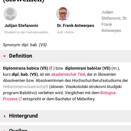
Julijan
Stefanovic, Dr.
Frank
Julijan Stefanovic
Dr. Frank Antwerpes
Antwerpes
Student/in der Humanmedizin
Arzt | Ärztin
Synonym: dipl. bab. (VS)
Definition
Diplomirana babica (VS)
(f.) bzw.
diplomirani babičar (VS)
(m.),
kurz
dipl. bab. (VS)
, ist ein
akademischer Titel
, der in Slowenien
Absolventen bzw. Absolventinnen des Hochschul-Berufsstudiums der
Hebammenwissenschaft
(slowen. Visokošolski strokovni študijski
program Babištvo) verliehen wird. Verglichen mit dem
Bologna-
Prozess
entspricht er dem Bachelor of Midwifery.
Hintergrund
Voraussetzung zur Aufnahme des Studiums ist neben einem