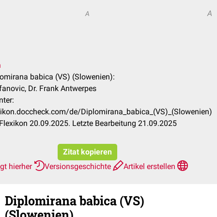
A
A
n
plomirana babica (VS) (Slowenien):
efanovic, Dr. Frank Antwerpes
nter:
exikon.doccheck.com/de/Diplomirana_babica_(VS)_(Slowenien)
lexikon 20.09.2025. Letzte Bearbeitung 21.09.2025
Zitat kopieren
gt hierher
Versionsgeschichte
Artikel erstellen
Diplomirana babica (VS)
(Slowenien)