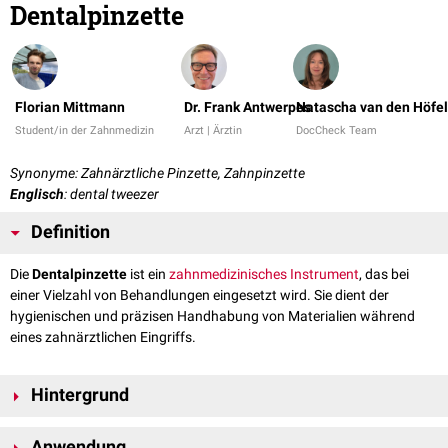
Dentalpinzette
Florian Mittmann
Dr. Frank Antwerpes
Natascha van den Höfel
Student/in der Zahnmedizin
Arzt | Ärztin
DocCheck Team
Synonyme: Zahnärztliche Pinzette, Zahnpinzette
Englisch
: dental tweezer
Definition
Die
Dentalpinzette
ist ein
zahnmedizinisches
Instrument
, das bei
einer Vielzahl von Behandlungen eingesetzt wird. Sie dient der
hygienischen und präzisen Handhabung von Materialien während
eines zahnärztlichen Eingriffs.
Hintergrund
Die Dentalpinzette besteht aus zwei Zangenarmen und ist je nach
Anwendung