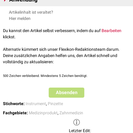
Ausführung an der Spitze gerade oder leicht gebogen, um beispielsweise
Watteröllchen zu greifen.
Greifen von Materialien
Artikelinhalt ist veraltet?
Entfernen von
Fremdkörpern
und
Zahnsplittern
Hier melden
Gewebehandling
während
chirurgischer Eingriffe
Du kannst den Artikel selbst verbessern, indem du auf
Bearbeiten
klickst.
Alternativ kümmert sich unser Flexikon-Redaktionsteam darum.
Deine zusätzlichen Angaben helfen uns, den Artikel schnell und
vollständig zu aktualisieren:
500
Zeichen verbleibend. Mindestens 5 Zeichen benötigt.
Absenden
Stichworte:
Instrument
,
Pinzette
Fachgebiete:
Medizinprodukt
,
Zahnmedizin
Letzter Edit: