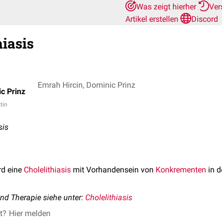
Was zeigt hierher
Ver
Artikel erstellen
Discord
hiasis
Emrah Hircin, Dominic Prinz
c Prinz
ztin
sis
rd eine
Cholelithiasis
mit Vorhandensein von
Konkrementen
in 
nd Therapie siehe unter:
Cholelithiasis
et?
Hier melden