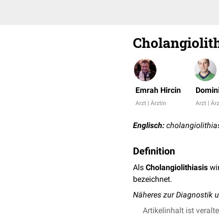
Cholangiolit
Emrah Hircin
Domini
Arzt | Ärztin
Arzt | Är
Englisch:
cholangiolithia
Definition
Als
Cholangiolithiasis
wi
bezeichnet.
Näheres zur Diagnostik u
Artikelinhalt ist veralt