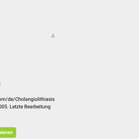
A
z
com/de/Cholangiolithiasis
05. Letzte Bearbeitung
pieren