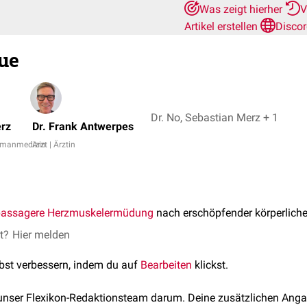
Was zeigt hierher
V
Artikel erstellen
Disco
gue
Dr. No, Sebastian Merz + 1
rz
Dr. Frank Antwerpes
Humanmedizin
Arzt | Ärztin
passagere
Herzmuskelermüdung
nach erschöpfender körperliche
et?
Hier melden
lbst verbessern, indem du auf
Bearbeiten
klickst.
 unser Flexikon-Redaktionsteam darum. Deine zusätzlichen Anga