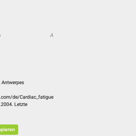
A
A
k Antwerpes
k.com/de/Cardiac_fatigue
.2004. Letzte
opieren