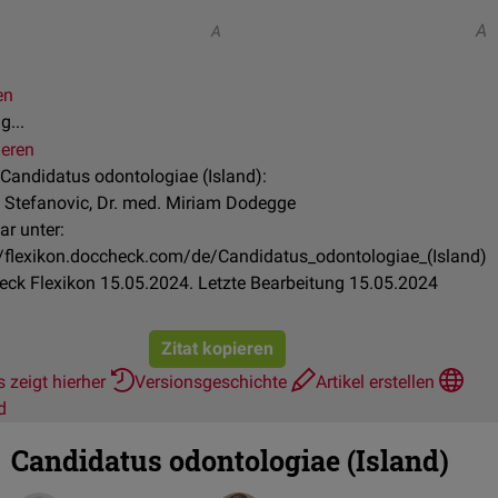
A
A
en
g...
ieren
l Candidatus odontologiae (Island):
n Stefanovic, Dr. med. Miriam Dodegge
ar unter:
//flexikon.doccheck.com/de/Candidatus_odontologiae_(Island)
ck Flexikon 15.05.2024. Letzte Bearbeitung 15.05.2024
Zitat kopieren
 zeigt hierher
Versionsgeschichte
Artikel erstellen
d
Candidatus odontologiae (Island)