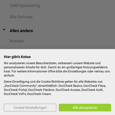
CME-Sponsoring
Alle Services
Alles andere
Kontakt
AGB
Hier gibt's Kekse
Datenschutz
Wir analysieren unsere Besucherdaten, verbessern unsere Website und
personalisieren Inhalte für dich. Damit du ein großartiges Nutzungserlebnis
hast. Für weitere Informationen öffne bitte die Einstellungen oder vertrau uns
Cookies
einfach.
Deine Einwilligung und die Cookie Richtlinie gelten für alle Websites von
Impressum
„DocCheck Community“, einschließlich: DocCheck Basics, DocCheck Flexa,
DocCheck Portal, DocCheck Flexikon, DocCheck Access, DocCheck Auth,
DocCheck VirPs, DocCheck Cream.
Cookie-Einstellungen
Alle akzeptieren
© 2026
DocCheck Community GmbH