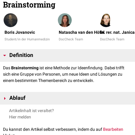
Brainstorming
Boris Jovanovic
Natascha van den Höfel
Dr. rer. nat. Janic
Student/in der Humanmedizin
DocCheck Team
DocCheck Team
Definition
Das
Brainstorming
ist eine Methode zur Ideenfindung. Dabei trifft
sich eine Gruppe von Personen, um neue Ideen und Lösungen zu
einem bestimmten Themenbereich zu entwickeln.
Ablauf
Während des Brainstormings sollen alle Teilnehmer frei denken und
Artikelinhalt ist veraltet?
möglichst viele spontane Ideen entwickeln. Alle Ideen werden zunächst
Hier melden
gesammelt und am Ende des Brainstormings sortiert und bewertet.
Meist ist ein Brainstorming für eine Dauer von 5 bis 30 Minuten
Du kannst den Artikel selbst verbessern, indem du auf
Bearbeiten
angesetzt.