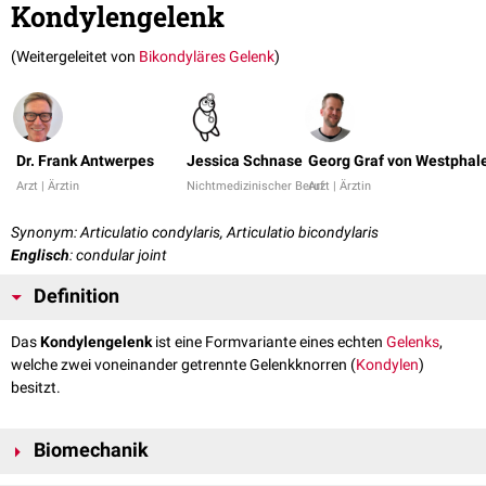
Kondylengelenk
(Weitergeleitet von
Bikondyläres Gelenk
)
Dr. Frank Antwerpes
Jessica Schnase
Georg Graf von Westphal
Arzt | Ärztin
Nichtmedizinischer Beruf
Arzt | Ärztin
Synonym: Articulatio condylaris, Articulatio bicondylaris
Englisch
: condular joint
Definition
Das
Kondylengelenk
ist eine Formvariante eines echten
Gelenks
,
welche zwei voneinander getrennte Gelenkknorren (
Kondylen
)
besitzt.
Biomechanik
Das Kondylengelenk ermöglicht wie das
Scharniergelenk
eine