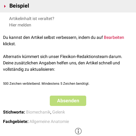
Beispiel
ausladende
Flexions
- und
Extensionsbewegung
, aber zusätzlich noch die
(eingeschränkte)
Innen
- und
Außenrotation
.
Das wichtigste Kondylengelenk des menschlichen Körpers ist das
Artikelinhalt ist veraltet?
Kniegelenk
.
Hier melden
Du kannst den Artikel selbst verbessern, indem du auf
Bearbeiten
klickst.
Alternativ kümmert sich unser Flexikon-Redaktionsteam darum.
Deine zusätzlichen Angaben helfen uns, den Artikel schnell und
vollständig zu aktualisieren:
500
Zeichen verbleibend. Mindestens 5 Zeichen benötigt.
Absenden
Stichworte:
Biomechanik
,
Gelenk
Fachgebiete:
Allgemeine Anatomie