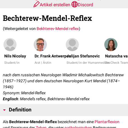
Artikel erstellen
Discord
Bechterew-Mendel-Reflex
(Weitergeleitet von
Bekhterev-Mendel reflex
)
Nils Nicolay
Dr. Frank Antwerpes
Julijan Stefanovic
Natascha va
Student/in
Arzt | Ärztin
Student/in der Humanmedizin
DocCheck Tea
nach dem russischen Neurologen Wladimir Michailowitsch Bechterew
(1857–1927) und dem deutschen Neurologen Kurt Mendel (1874–
1946)
Synonym: Mendel-Reflex
Englisch
: Mendel's reflex, Bekhterev-Mendel reflex
Definition
Als
Bechterew-Mendel-Reflex
bezeichnet man eine
Plantarflexion
und Spreizung der
Zehen
, die unter
pathologischen
Bedingungen