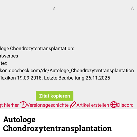
A
A
ologe Chondrozytentransplantation:
ntwerpes
ter:
exikon.doccheck.com/de/Autologe_Chondrozytentransplantation
lexikon 19.09.2018. Letzte Bearbeitung 26.11.2025
Zitat kopieren
t hierher
Versionsgeschichte
Artikel erstellen
Discord
Autologe
Chondrozytentransplantation