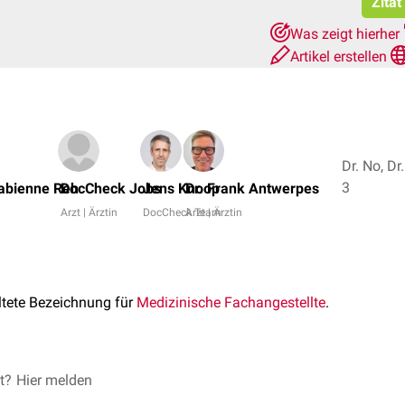
Zitat
Was zeigt hierher
Artikel erstellen
Dr. No, Dr.
3
 Fabienne Reh
DocCheck Jobs
Jens Knoop
Dr. Frank Antwerpes
Arzt | Ärztin
DocCheck Team
Arzt | Ärztin
altete Bezeichnung für
Medizinische Fachangestellte
.
et?
Hier melden