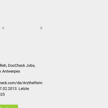
A
A
e Reh, DocCheck Jobs,
nk Antwerpes
check.com/de/Arzthelferin
7.02.2013. Letzte
025