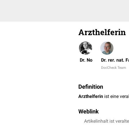
Arzthelferin
Dr. No
Dr. rer. nat.
DocCheck Team
Definition
Arzthelferin
ist eine ver
Weblink
Artikelinhalt ist veralt
DocCheck Jobs