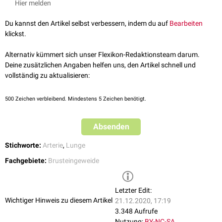
Hier melden
Die rechte Pulmonalarterie (Arteria pulmonis dextra) teilt sich in drei
Lobararterien:
Du kannst den Artikel selbst verbessern, indem du auf
Bearbeiten
Arteria lobaris superior dextra
klickst.
Arteria lobaris media dextra
Arteria lobaris inferior dextra
Alternativ kümmert sich unser Flexikon-Redaktionsteam darum.
Der kurze Gefäßabschnitt der rechten Pulmonalarterie zwischen dem
Deine zusätzlichen Angaben helfen uns, den Artikel schnell und
Abgang der Arteria lobaris superior dextra und der Aufteilung der
vollständig zu aktualisieren:
unteren und mittleren Lobararterie wird auch als
Arteria interlobaris
gelabelt.
500
Zeichen verbleibend. Mindestens 5 Zeichen benötigt.
Arteriae lobares sinistrae
Absenden
Die linke Pulmonalarterie (Arteria pulmonis sinistra) teilt sich in zwei
Lobararterien:
Stichworte:
Arterie
,
Lunge
Arteria lobaris superior sinistra
Fachgebiete:
Brusteingeweide
Arteria lobaris inferior sinistra
Letzter Edit:
Wichtiger Hinweis zu diesem Artikel
21.12.2020, 17:19
3.348 Aufrufe
Nutzung:
BY-NC-SA