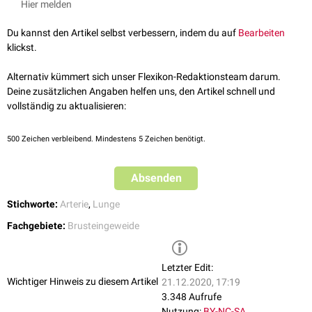
Hier melden
Die rechte Pulmonalarterie (Arteria pulmonis dextra) teilt sich in drei
Lobararterien:
Du kannst den Artikel selbst verbessern, indem du auf
Bearbeiten
Arteria lobaris superior dextra
klickst.
Arteria lobaris media dextra
Arteria lobaris inferior dextra
Alternativ kümmert sich unser Flexikon-Redaktionsteam darum.
Der kurze Gefäßabschnitt der rechten Pulmonalarterie zwischen dem
Deine zusätzlichen Angaben helfen uns, den Artikel schnell und
Abgang der Arteria lobaris superior dextra und der Aufteilung der
vollständig zu aktualisieren:
unteren und mittleren Lobararterie wird auch als
Arteria interlobaris
gelabelt.
500
Zeichen verbleibend. Mindestens 5 Zeichen benötigt.
Arteriae lobares sinistrae
Absenden
Die linke Pulmonalarterie (Arteria pulmonis sinistra) teilt sich in zwei
Lobararterien:
Stichworte:
Arterie
,
Lunge
Arteria lobaris superior sinistra
Fachgebiete:
Brusteingeweide
Arteria lobaris inferior sinistra
Letzter Edit:
Wichtiger Hinweis zu diesem Artikel
21.12.2020, 17:19
3.348 Aufrufe
Nutzung:
BY-NC-SA