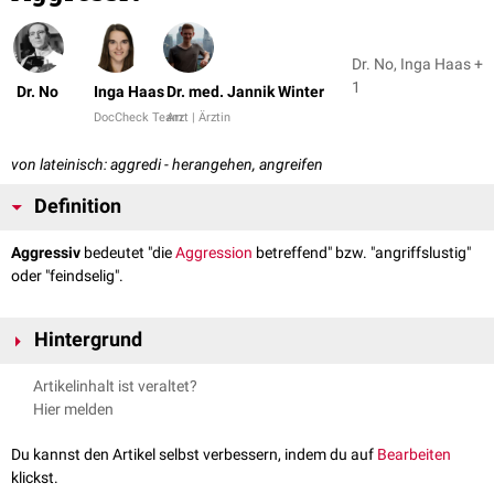
Dr. No, Inga Haas +
1
Dr. No
Inga Haas
Dr. med. Jannik Winter
DocCheck Team
Arzt | Ärztin
von lateinisch: aggredi - herangehen, angreifen
Definition
Aggressiv
bedeutet "die
Aggression
betreffend" bzw. "angriffslustig"
oder "feindselig".
Hintergrund
Unter einer aggressiven Therapie versteht man eine
Behandlung
, die auf
Artikelinhalt ist veraltet?
die möglichst vollständige, schnelle
Heilung
einer Erkrankung (z.B. einer
Hier melden
Tumorerkrankung
) abzielt und dabei auch schwerwiegende
Nebenwirkungen
bewusst in Kauf nimmt.
Du kannst den Artikel selbst verbessern, indem du auf
Bearbeiten
klickst.