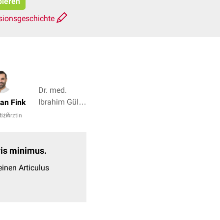
pieren
sionsgeschichte
Dr. med.
Ibrahim Güler,
jan Fink
Dr. rer. nat.
izin
t | Ärztin
Janica Nolte
+ 3
evis minimus.
inen Articulus