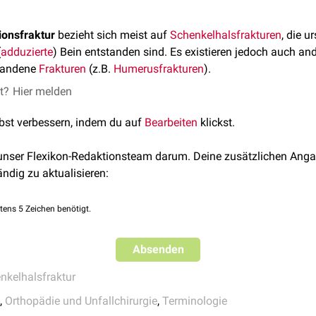
ionsfraktur
bezieht sich meist auf
Schenkelhalsfrakturen
, die u
(
adduzierte
) Bein entstanden sind. Es existieren jedoch auch and
tandene
Frakturen
(z.B.
Humerusfrakturen
).
et?
Hier melden
lbst verbessern, indem du auf
Bearbeiten
klickst.
 unser Flexikon-Redaktionsteam darum. Deine zusätzlichen Anga
ändig zu aktualisieren:
tens 5 Zeichen benötigt.
Absenden
nkelhalsfraktur
,
Orthopädie und Unfallchirurgie
,
Terminologie