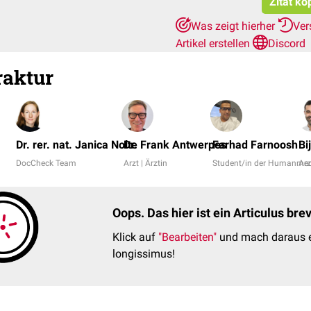
Zitat ko
Was zeigt hierher
Ver
Artikel erstellen
Discord
raktur
Dr. rer. nat. Janica Nolte
Dr. Frank Antwerpes
Farhad Farnoosh
Bi
DocCheck Team
Arzt | Ärztin
Student/in der Humanmed
Arz
Oops. Das hier ist ein Articulus br
Klick auf
"Bearbeiten"
und mach daraus e
longissimus!