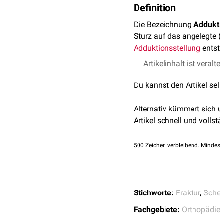
Definition
Die Bezeichnung
Addukt
Sturz auf das angelegte 
Adduktionsstellung
ents
Artikelinhalt ist veralt
Du kannst den Artikel se
Alternativ kümmert sich
Artikel schnell und vollst
500
Zeichen verbleibend. Mindes
Stichworte:
Fraktur
,
Sche
Fachgebiete:
Orthopädie