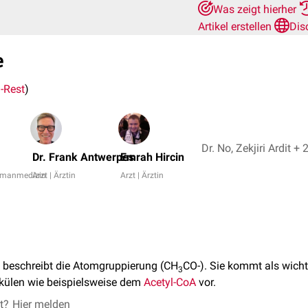
Was zeigt hierher
Artikel erstellen
Dis
e
l-Rest
)
Dr. No, Zekjiri Ardit +
Dr. Frank Antwerpes
Emrah Hircin
Humanmedizin
Arzt | Ärztin
Arzt | Ärztin
beschreibt die Atomgruppierung (CH
CO-). Sie kommt als wicht
3
ekülen wie beispielsweise dem
Acetyl-CoA
vor.
et?
Hier melden