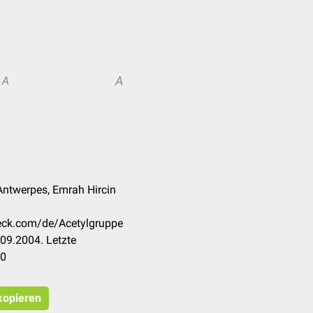
A
A
k Antwerpes, Emrah Hircin
heck.com/de/Acetylgruppe
09.2004. Letzte
20
 kopieren