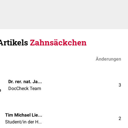
Artikels
Zahnsäckchen
Änderungen
Dr. rer. nat. Janica Nolte
3
DocCheck Team
e
Tim Michael Liebler
2
Student/in der Humanmedizin