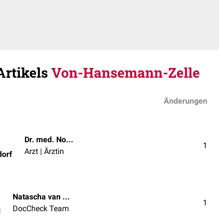
Artikels
Von-Hansemann-Zelle
Änderungen
Dr. med. Norbert Ostendorf
1
Arzt | Ärztin
dorf
Natascha van den Höfel
1
DocCheck Team
l