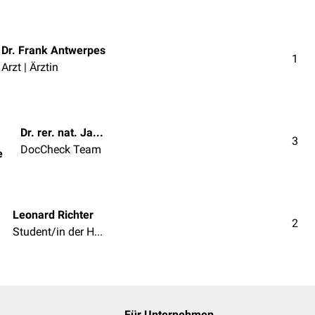
Dr. Frank Antwerpes
1
Arzt | Ärztin
Dr. rer. nat. Janica Nolte
3
DocCheck Team
e
Leonard Richter
2
Student/in der Humanmedizin
Für Unternehmen