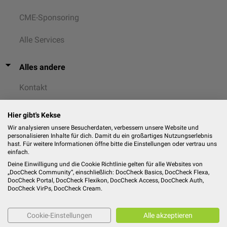
CME-Sponsoring
Alle Services
Alles andere
Kontakt
AGB
Hier gibt's Kekse
Wir analysieren unsere Besucherdaten, verbessern unsere Website und
Datenschutz
personalisieren Inhalte für dich. Damit du ein großartiges Nutzungserlebnis
hast. Für weitere Informationen öffne bitte die Einstellungen oder vertrau uns
einfach.
Cookies
Deine Einwilligung und die Cookie Richtlinie gelten für alle Websites von
„DocCheck Community“, einschließlich: DocCheck Basics, DocCheck Flexa,
Impressum
DocCheck Portal, DocCheck Flexikon, DocCheck Access, DocCheck Auth,
DocCheck VirPs, DocCheck Cream.
Cookie-Einstellungen
Alle akzeptieren
© 2026
DocCheck Community GmbH