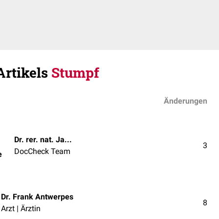
Artikels
Stumpf
Änderungen
Dr. rer. nat. Janica Nolte
3
DocCheck Team
e
Dr. Frank Antwerpes
8
Arzt | Ärztin