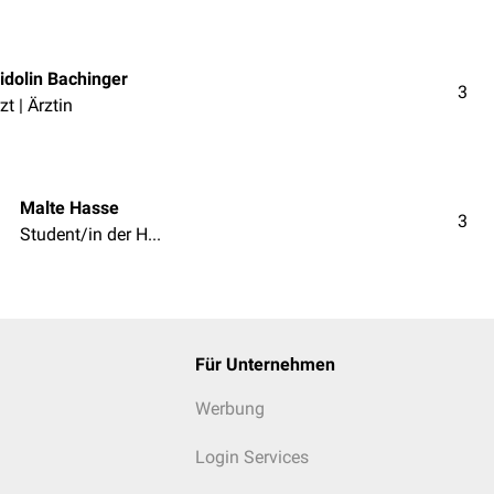
idolin Bachinger
3
zt | Ärztin
Malte Hasse
3
Student/in der Humanmedizin
Für Unternehmen
Werbung
Login Services