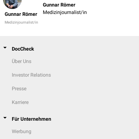
Gunnar Römer
Medizinjournalist/in
Gunnar Römer
Medizinjournalist/in
DocCheck
Über Uns
Investor Relations
Presse
Karriere
Für Unternehmen
Werbung